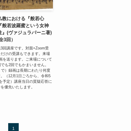
仏教における『般若心
『般若波羅蜜という女神
』(ヴァジュラパーニ著)
全3回）
3回講座です。対面+Zoom受
ンだけの受講もできます。来場
録画を送ります。ご来場について
回でも2回でもかまいません。
まで）録画は長期にわたり何度
。（12月1日ごろから、令和5
を予定）講座当日の質疑応答に
者を優先いたします。
1