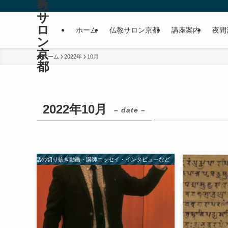
教
サ
ロ
ホーム
仏教サロン京都
講座案内
夜間
ン
京
ホーム
2022年
10月
都
2022年10月
– date –
講座/法話の切り抜き動画・講師エッセイ・インタビューなど