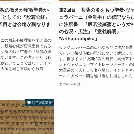
顕教の教えか密教聖典か-
第2回目 菩薩の名をもつ聖者-ヴ
」としての『般若心経』
ュラパーニ（金剛手）の伝記なら
2回目とは会場が異なりま
に注釈書「『般若波羅蜜という女
の心呪・広注』『意義解明』
*Arthapradīpikā」
ーニの般若心経理解を学ぶ回の
す。般若心経が密教聖典である
ヴァジュラパーニの伝記ならびに注釈を通
、弘法大師・空海の『般若心経
てインド後期仏教の思想について解説しま
れています。この考えかたは必
す。彼はインド後期仏教の時代に高僧アド
独創ということではなく、イン
ァヤヴァジュラ（マイトレーヤナータ）の
大師と同じ立場から般若...
大高弟の一人として名を馳せ、インドとネ
ール・チベット間を繰り返し往復しこれら..
2022年10月5日
終了特別講座