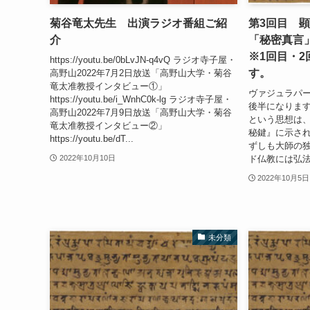
菊谷竜太先生 出演ラジオ番組ご紹
第3回目 
介
「秘密真言
※1回目・
https://youtu.be/0bLvJN-q4vQ ラジオ寺子屋・
す。
高野山2022年7月2日放送「高野山大学・菊谷
竜太准教授インタビュー①」
ヴァジュラパ
https://youtu.be/i_WnhC0k-lg ラジオ寺子屋・
後半になりま
高野山2022年7月9日放送「高野山大学・菊谷
という思想は
竜太准教授インタビュー②」
秘鍵』に示さ
https://youtu.be/dT...
ずしも大師の
ド仏教には弘法
2022年10月10日
2022年10月5日
未分類