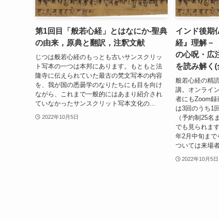
第1回目「般若心経」とはなにか-聖典
インド後期
の由来，原典と翻訳，注釈文献
経』理解－
の心呪・広注
じつは般若心経のもっとも古いサンスクリッ
を読み解く(
ト写本の一つは本邦にあります。もともと法
隆寺に伝えられていた最古の梵文写本の内容
般若心経の精読
を、我が国の悉曇学のなりたちにも目を向け
講。オンライ
ながら、これまで一般的にはあまり紹介され
者にもZoom
ていなかったサンスクリット写本文化の...
は3回のうち1
（予約制25名
2022年10月5日
でも見られます
年2月中旬まで
ついては来場
2022年10月5日