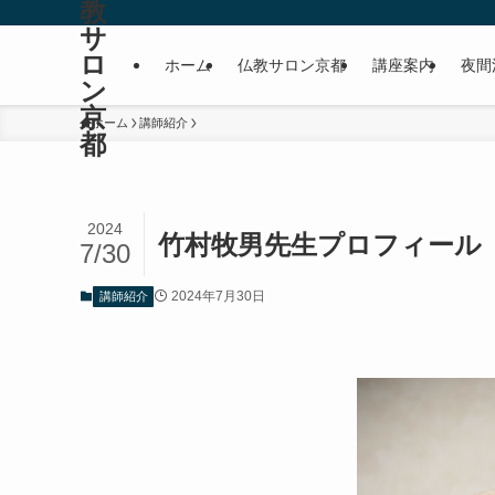
教
サ
ロ
ホーム
仏教サロン京都
講座案内
夜間
ン
京
ホーム
講師紹介
都
2024
竹村牧男先生プロフィール
7/30
2024年7月30日
講師紹介