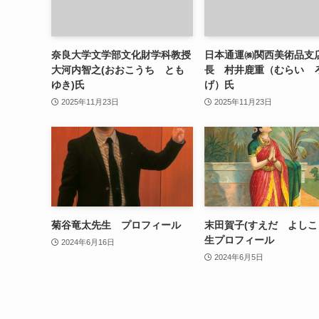
奈良大学文学部文化財学科教授
日本通運㈱関西美術品支
大河内智之(おおこうち とも
長 村井鹿重（むらい 
ゆき)氏
げ）氏
2025年11月23日
2025年11月23日
菊谷竜太先生 プロフィール
末田賀子(すえだ よしこ
生プロフィール
2024年6月16日
2024年6月5日