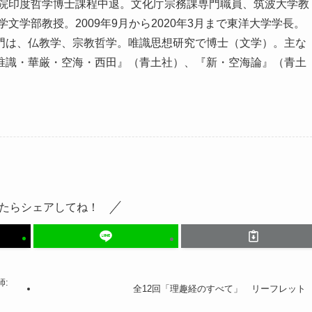
学院印度哲学博士課程中退。文化庁宗務課専門職員、筑波大学教
文学部教授。2009年9月から2020年3月まで東洋大学学長。
門は、仏教学、宗教哲学。唯識思想研究で博士（文学）。主な
唯識・華厳・空海・西田』（青土社）、『新・空海論』（青土
たらシェアしてね！
:
全12回「理趣経のすべて」 リーフレット