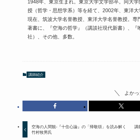
1948年、東京生まれ。東京大学文学部卒。同大
授（哲学・思想学系）等を経て、2002年、東洋大学
現在、筑波大学名誉教授、東洋大学名誉教授。専
著書に、『空海の哲学』（講談社現代新書）、『
社）、その他、多数。
講師紹介
よかっ
空海の人間観-『十住心論』の「帰敬頌」を読み解く 講師
竹村牧男氏